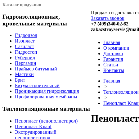
Каталог продукции
Продажа и доставка с
Гидроизоляционные,
Заказать звонок
кровельные материалы
+7 (499)340-02-62
zakazstroyservis@mail
Гидроизол
Изопласт
Главная
Сазиласт
О компании
Гидростоп
Доставка
Рубероид
Гарантия
Пергамин
Статьи
Праймер битумный
Контакты
Мастики
Брит
Главная
Битум строительный
>
Проникающая гидроизоляция
Теплоизоляцион
Профилированная мембраны
>
Пенопласт Knau
Теплоизоляционные материалы
Пенопласт
Пенопласт (пенополистирол)
Пенопласт Knauf
Экструдированный
пенополистирол