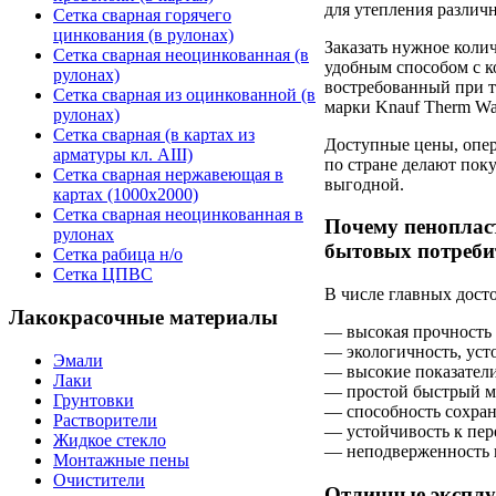
для утепления различ
Сетка сварная горячего
цинкования (в рулонах)
Заказать нужное коли
Сетка сварная неоцинкованная (в
удобным способом с к
рулонах)
востребованный при т
Сетка сварная из оцинкованной (в
марки Knauf Therm Wa
рулонах)
Сетка сварная (в картах из
Доступные цены, опер
арматуры кл. АIII)
по стране делают пок
Сетка сварная нержавеющая в
выгодной.
картах (1000х2000)
Сетка сварная неоцинкованная в
Почему пенопласт
рулонах
бытовых потреби
Сетка рабица н/о
Сетка ЦПВС
В числе главных дост
Лакокрасочные материалы
— высокая прочность 
— экологичность, уст
Эмали
— высокие показатели
Лаки
— простой быстрый м
Грунтовки
— способность сохраня
Растворители
— устойчивость к пер
Жидкое стекло
— неподверженность 
Монтажные пены
Очистители
Отличные эксплу