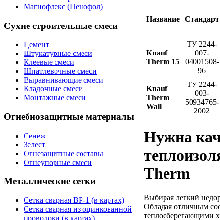
Магнофлекс (Пенофол)
Название
Стандарт
Сухие строительные смеси
ТУ 2244-
Цемент
Knauf
007-
Штукатурные смеси
Therm 15
04001508-
Клеевые смеси
96
Шпатлевочные смеси
Выравнивающие смеси
ТУ 2244-
Knauf
Кладочные смеси
003-
Therm
Монтажные смеси
50934765-
Wall
2002
Огнебиозащитные материалы
Нужна кач
Сенеж
Зелест
теплоизол
Огнезащитные составы
Огнеупорные смеси
Therm
Металлические сетки
Выбирая легкий недор
Сетка сварная ВР-1 (в картах)
Обладая отличным соо
Сетка сварная из оцинкованной
теплосберегающими ха
проволоки (в картах)