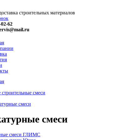
доставка строительных материалов
онок
-02-62
ervis@mail.ru
ая
мпании
вка
тия
и
акты
ая
 строительные смеси
атурные смеси
атурные смеси
ные смеси ГЛИМС