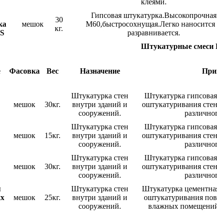
клеями.
Гипсовая штукатурка.Высокопрочная
30
ка
мешок
М60,быстросохнущая.Легко наносится
кг.
S
разравнивается.
Штукатурные смеси
е
Фасовка
Вес
Назначение
При
Штукатурка стен
Штукатурка гипсовая
мешок
30кг.
внутри зданий и
оштукатуривания стен
сооружений.
различног
Штукатурка стен
Штукатурка гипсовая
мешок
15кг.
внутри зданий и
оштукатуривания стен
сооружений.
различног
Штукатурка стен
Штукатурка гипсовая
мешок
30кг.
внутри зданий и
оштукатуривания стен
сооружений.
различног
я
Штукатурка стен
Штукатурка цементная
их
мешок
25кг.
внутри зданий и
оштукатуривания пов
сооружений.
влажных помещений 