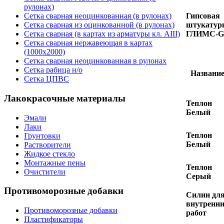
рулонах)
Гипсовая
Сетка сварная неоцинкованная (в рулонах)
штукатур
Сетка сварная из оцинкованной (в рулонах)
ГЛИМС-G
Сетка сварная (в картах из арматуры кл. АIII)
Сетка сварная нержавеющая в картах
(1000х2000)
Сетка сварная неоцинкованная в рулонах
Сетка рабица н/о
Названи
Сетка ЦПВС
Лакокрасочные материалы
Теплон
Белый
Эмали
Лаки
Теплон
Грунтовки
Белый
Растворители
Жидкое стекло
Монтажные пены
Теплон
Очистители
Серый
Противоморозные добавки
Силин дл
внутренн
Противоморозные добавки
работ
Пластификаторы