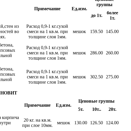
группы
Примечание
Ед.изм.
более
до 1т.
1т.
й,стен из
Расход 0,9-1 кг.сухой
ностей во
смеси на 1 кв.м. при
мешок
159.50
145.00
ях.
толщине слоя 1мм.
бетона,
Расход 0,9-1 кг.сухой
ипсовых
смеси на 1 кв.м. при
мешок
286.00
260.00
альной
толщине слоя 1мм.
бетона,
Расход 0,9-1 кг.сухой
ипсовых
смеси на 1 кв.м. при
мешок
302.50
275.00
альной
толщине слоя 1мм.
ОСНОВИТ
Ценовые группы
Примечание
Ед.изм.
5т.
10т..
20т.
з кирпича
20 кг. на кв.м.
нутри
мешок
130.00
126.50
124.00
при слое 10мм.