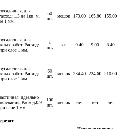
зусадочная, для
60
асход: 1.3 на 1кв. м.
мешок
173.00
165.80
155.00
шт.
ое 1 мм.
зусадочная, для
1
жных работ. Расход:
кг.
9.40
9.00
8.40
шт.
 при слое 1 мм.
зусадочная, для
60
жных работ. Расход:
мешок
234.40
224.60
210.00
шт.
 при слое 1 мм.
ластичная, идеально
100
аклевания. Расход:0.9
мешок
нет
нет
нет
шт.
 при слое 1 мм.
ерезит
Ценовые группы