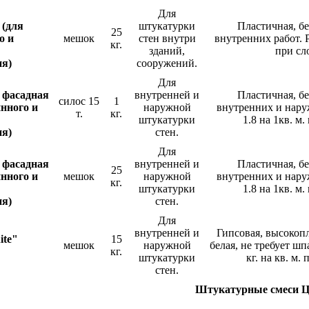
Для
 (для
штукатурки
Пластичная, бе
25
о и
мешок
стен внутри
внутренних работ. Р
кг.
зданий,
при сл
ия)
сооружений.
Для
 фасадная
внутренней и
Пластичная, бе
силос 15
1
нного и
наружной
внутренних и нару
т.
кг.
штукатурки
1.8 на 1кв. м.
ия)
стен.
Для
 фасадная
внутренней и
Пластичная, бе
25
нного и
мешок
наружной
внутренних и нару
кг.
штукатурки
1.8 на 1кв. м.
ия)
стен.
Для
внутренней и
Гипсовая, высокоп
ite"
15
мешок
наружной
белая, не требует шп
кг.
штукатурки
кг. на кв. м.
стен.
Штукатурные смеси Ц