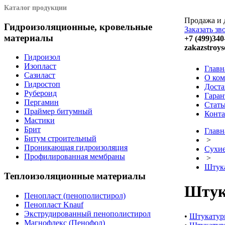
Каталог продукции
Продажа и 
Гидроизоляционные, кровельные
Заказать зв
материалы
+7 (499)340
zakazstroys
Гидроизол
Изопласт
Главн
Сазиласт
О ко
Гидростоп
Доста
Рубероид
Гаран
Пергамин
Стать
Праймер битумный
Конт
Мастики
Брит
Главн
Битум строительный
>
Проникающая гидроизоляция
Сухие
Профилированная мембраны
>
Штук
Теплоизоляционные материалы
Штук
Пенопласт (пенополистирол)
Пенопласт Knauf
Экструдированный пенополистирол
•
Штукатур
Магнофлекс (Пенофол)