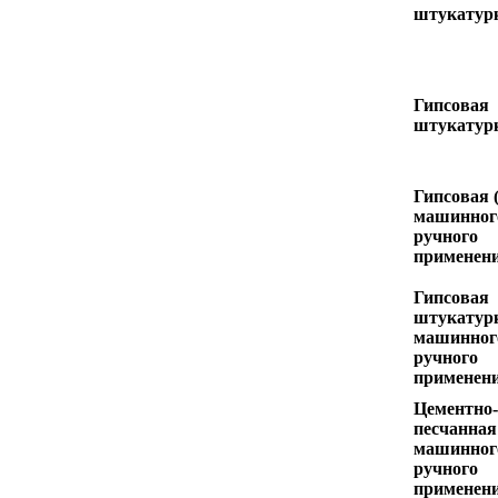
штукатур
Гипсовая
штукатур
Гипсовая 
машинног
ручного
применен
Гипсовая
штукатурк
машинног
ручного
применен
Цементно-
песчанная
машинног
ручного
применен