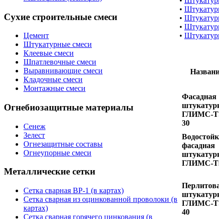
•
Штукатур
•
Штукатур
Сухие строительные смеси
•
Штукатур
•
Штукатур
•
Штукату
Цемент
Штукатурные смеси
Клеевые смеси
Шпатлевочные смеси
Выравнивающие смеси
Назван
Кладочные смеси
Монтажные смеси
Фасадная
штукатур
Огнебиозащитные материалы
ГЛИМС-Т
30
Сенеж
Зелест
Водостой
Огнезащитные составы
фасадная
Огнеупорные смеси
штукатур
ГЛИМС-Т
Металлические сетки
Перлитов
Сетка сварная ВР-1 (в картах)
штукатур
Сетка сварная из оцинкованной проволоки (в
ГЛИМС-Т
картах)
40
Сетка сварная горячего цинкования (в