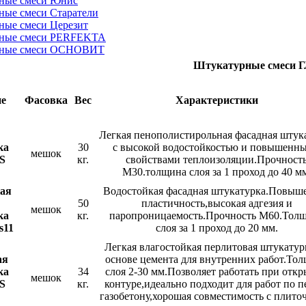
ные смеси Юнис
ные смеси Старатели
ные смеси Церезит
ные смеси PERFEKTA
рные смеси ОСНОВИТ
Штукатурные смеси
ие
Фасовка
Вес
Характеристики
Легкая пенополистирольная фасадная штук
ка
30
с высокой водостойкостью и повышенн
мешок
S
кг.
свойствами теплоизоляции.Прочност
М30.толщина слоя за 1 проход до 40 м
кая
Водостойкая фасадная штукатурка.Повыш
50
пластичность,высокая адгезия и
мешок
ка
кг.
паропроницаемость.Прочность М60.Тол
s11
слоя за 1 проход до 20 мм.
Легкая влагостойкая перлитовая штукатур
ая
основе цемента для внутренних работ.То
ка
34
слоя 2-30 мм.Позволяет работать при отк
мешок
S
кг.
контуре,идеально подходит для работ по п
газобетону,хорошая совместимость с плит