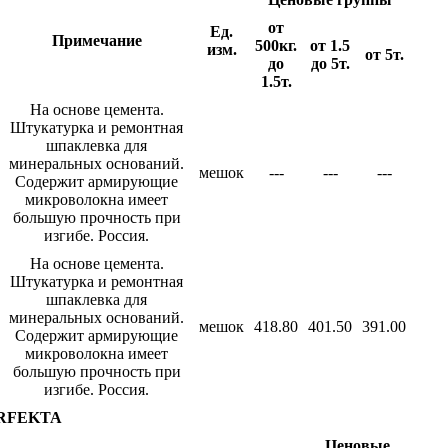
от
Ед.
Примечание
500кг.
от 1.5
изм.
от 5т.
до
до 5т.
1.5т.
На основе цемента.
Штукатурка и ремонтная
шпаклевка для
минеральных оснований.
мешок
---
---
---
Содержит армирующие
микроволокна имеет
большую прочность при
изгибе. Россия.
На основе цемента.
Штукатурка и ремонтная
шпаклевка для
минеральных оснований.
мешок
418.80
401.50
391.00
Содержит армирующие
микроволокна имеет
большую прочность при
изгибе. Россия.
ERFEKTA
Ценовые