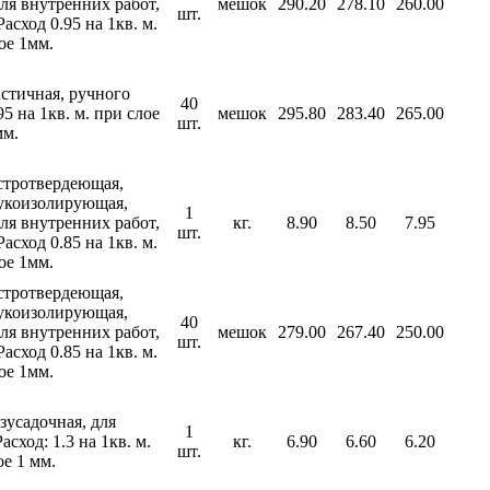
ля внутренних работ,
мешок
290.20
278.10
260.00
шт.
асход 0.95 на 1кв. м.
ое 1мм.
астичная, ручного
40
95 на 1кв. м. при слое
мешок
295.80
283.40
265.00
шт.
мм.
стротвердеющая,
вукоизолирующая,
1
ля внутренних работ,
кг.
8.90
8.50
7.95
шт.
асход 0.85 на 1кв. м.
ое 1мм.
стротвердеющая,
вукоизолирующая,
40
ля внутренних работ,
мешок
279.00
267.40
250.00
шт.
асход 0.85 на 1кв. м.
ое 1мм.
зусадочная, для
1
асход: 1.3 на 1кв. м.
кг.
6.90
6.60
6.20
шт.
ое 1 мм.