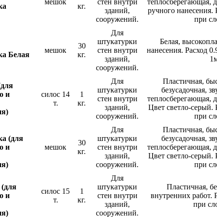
мешок
стен внутри
теплосберегающая, д
ка
кг.
зданий,
ручного нанесения. Р
сооружений.
при сл
Для
штукатурки
Белая, высокопл
30
мешок
стен внутри
нанесения. Расход 0.
ка Белая
кг.
зданий,
1
сооружений.
Для
Пластичная, бы
(для
штукатурки
безусадочная, з
о и
силос 14
1
стен внутри
теплосберегающая, д
т.
кг.
зданий,
Цвет светло-серый. Р
ия)
сооружений.
при сл
Для
Пластичная, бы
а (для
штукатурки
безусадочная, з
30
о и
мешок
стен внутри
теплосберегающая, д
кг.
зданий,
Цвет светло-серый. Р
ия)
сооружений.
при сл
Для
 (для
штукатурки
Пластичная, бе
силос 15
1
о и
стен внутри
внутренних работ. Р
т.
кг.
зданий,
при сл
ия)
сооружений.