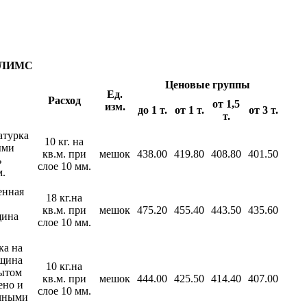
 ГЛИМС
Ценовые группы
Ед.
Расход
от 1,5
изм.
до 1 т.
от 1 т.
от 3 т.
т.
атурка
10 кг. на
ыми
кв.м. при
мешок
438.00
419.80
408.80
401.50
ь
слое 10 мм.
м.
енная
18 кг.на
кв.м. при
мешок
475.20
455.40
443.50
435.60
щина
слое 10 мм.
ка на
лщина
10 кг.на
рытом
кв.м. при
мешок
444.00
425.50
414.40
407.00
ено и
слое 10 мм.
очными