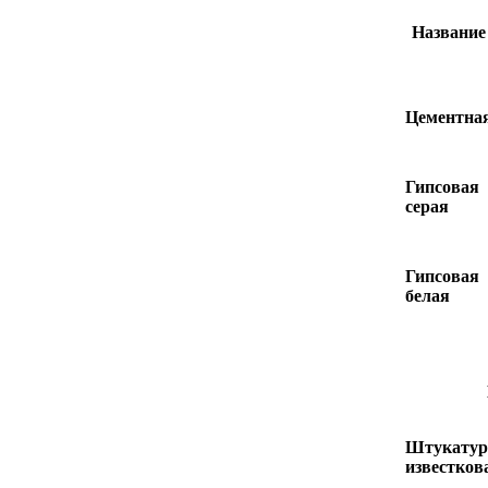
Название
Цементна
Гипсовая
серая
Гипсовая
белая
Штукатур
известко