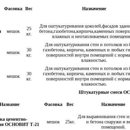
Фасовка
Вес
Назначение
Для оштукатуривания цоколей,фасадов здани
25
я
мешок
бетона,газобетона,кирпича,каменных поверх
кг.
влажных и неотапливаемых помещени
Для оштукатуривания стен и потолков из 
30
газобетона, кирпича, каменных и любых г
мешок
кг.
поверхностей внутри помещений с норм
влажностью.
Для оштукатуривания стен и потолков из 
30
газобетона, кирпича, каменных и любых г
мешок
кг.
поверхностей внутри помещений с норм
влажностью.
Штукатурные смеси 
Название
Фасовка
Вес
Назначение
Для выравнивания стен и
ка цементно-
мешок
25кг.
и бетона снаружи и в
вая ОСНОВИТ Т-21
помещений.