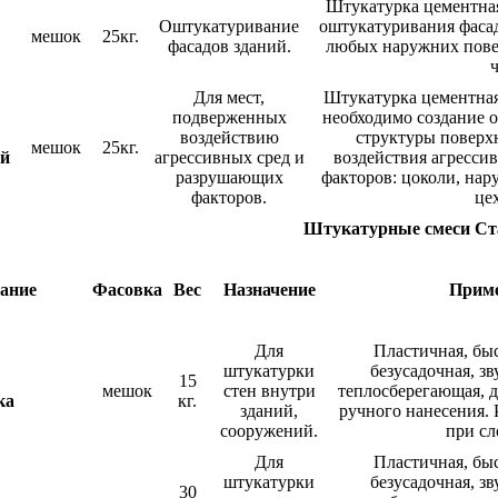
Штукатурка цементная
Оштукатуривание
оштукатуривания фаса
мешок
25кг.
фасадов зданий.
любых наружних пове
ч
Для мест,
Штукатурка цементная 
подверженных
необходимо создание 
воздействию
структуры поверхн
мешок
25кг.
й
агрессивных сред и
воздействия агресси
разрушающих
факторов: цоколи, нар
факторов.
цех
Штукатурные смеси Ст
ание
Фасовка
Вес
Назначение
Прим
Для
Пластичная, бы
штукатурки
безусадочная, з
15
мешок
стен внутри
теплосберегающая, д
ка
кг.
зданий,
ручного нанесения. Р
сооружений.
при сл
Для
Пластичная, бы
штукатурки
безусадочная, з
30