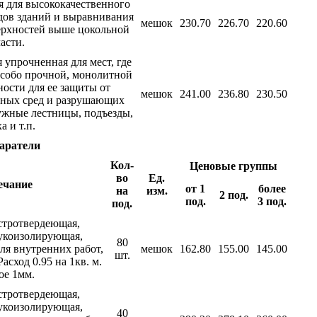
 для высококачественного
дов зданий и выравнивания
мешок
230.70
226.70
220.60
рхностей выше цокольной
асти.
упрочненная для мест, где
особо прочной, монолитной
ости для ее защиты от
мешок
241.00
236.80
230.50
вных сред и разрушающих
ужные лестницы, подъезды,
а и т.п.
аратели
Кол-
Ценовые группы
во
Ед.
ечание
от 1
более
на
изм.
2 под.
под.
3 под.
под.
стротвердеющая,
вукоизолирующая,
80
ля внутренних работ,
мешок
162.80
155.00
145.00
шт.
асход 0.95 на 1кв. м.
ое 1мм.
стротвердеющая,
вукоизолирующая,
40