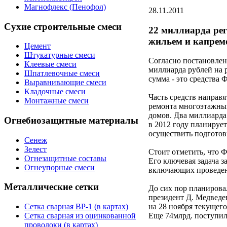
Магнофлекс (Пенофол)
28.11.2011
Сухие строительные смеси
22 миллиарда ре
жильем и капрем
Цемент
Штукатурные смеси
Согласно постановле
Клеевые смеси
миллиарда рублей на 
Шпатлевочные смеси
сумма - это средства
Выравнивающие смеси
Кладочные смеси
Часть средств направя
Монтажные смеси
ремонта многоэтажных
домов. Два миллиарда
Огнебиозащитные материалы
в 2012 году планируе
осуществить подготов
Сенеж
Зелест
Стоит отметить, что 
Огнезащитные составы
Его ключевая задача 
Огнеупорные смеси
включающих проведени
Металлические сетки
До сих пор планирова
президент Д. Медведе
Сетка сварная ВР-1 (в картах)
на 28 ноября текущег
Сетка сварная из оцинкованной
Еще 74млрд. поступил
проволоки (в картах)