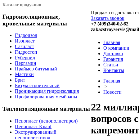
Каталог продукции
Продажа и доставка с
Гидроизоляционные,
Заказать звонок
кровельные материалы
+7 (499)340-02-62
zakazstroyservis@mail
Гидроизол
Изопласт
Главная
Сазиласт
О компании
Гидростоп
Доставка
Рубероид
Гарантия
Пергамин
Статьи
Праймер битумный
Контакты
Мастики
Брит
Главная
Битум строительный
>
Проникающая гидроизоляция
Новости
Профилированная мембраны
22 миллиа
Теплоизоляционные материалы
вопросов 
Пенопласт (пенополистирол)
Пенопласт Knauf
капремон
Экструдированный
пенополистирол